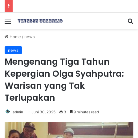
Mojtaba Khamenei Menegaskan Tindakan Balas Dendam atas Kematian Ali Khamenei
Menu
Se
Home
/
news
news
Mengenang Tiga Tahun
Kepergian Olga Syahputra:
Warisan yang Tak
Terlupakan
admin
Juni 30, 2025
3
9 minutes read