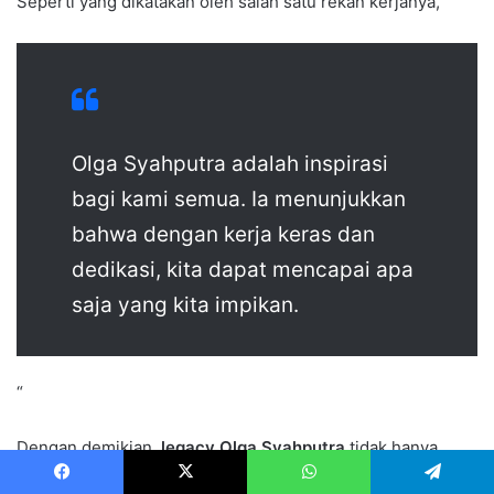
Seperti yang dikatakan oleh salah satu rekan kerjanya, “
Olga Syahputra adalah inspirasi
bagi kami semua. Ia menunjukkan
bahwa dengan kerja keras dan
dedikasi, kita dapat mencapai apa
saja yang kita impikan.
“
Dengan demikian,
legacy Olga Syahputra
tidak hanya
menjadi kenangan masa lalu, tetapi juga motivasi bagi
Facebook
X
WhatsApp
Telegram