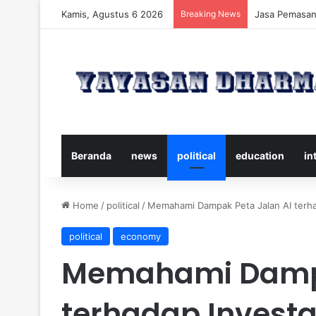
Kamis, Agustus 6 2026
Breaking News
Panduan Leng
Beranda
news
political
education
in
Home
/
political
/
Memahami Dampak Peta Jalan AI terha
political
economy
Memahami Dampa
terhadap Investa