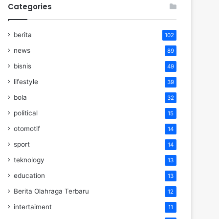
Categories
berita
102
news
89
bisnis
49
lifestyle
39
bola
32
political
15
otomotif
14
sport
14
teknology
13
education
13
Berita Olahraga Terbaru
12
intertaiment
11