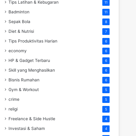
Tips Latihan & Kebugaran
11
Badminton
11
Sepak Bola
8
Diet & Nutrisi
7
Tips Produktivitas Harian
6
economy
6
HP & Gadget Terbaru
6
Skill yang Menghasilkan
6
Bisnis Rumahan
6
Gym & Workout
5
crime
5
religi
5
Freelance & Side Hustle
4
Investasi & Saham
4