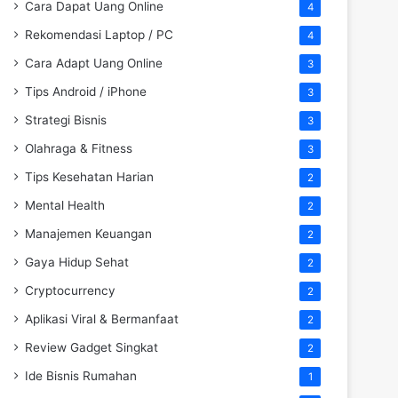
Cara Dapat Uang Online
4
Rekomendasi Laptop / PC
4
Cara Adapt Uang Online
3
Tips Android / iPhone
3
Strategi Bisnis
3
Olahraga & Fitness
3
Tips Kesehatan Harian
2
Mental Health
2
Manajemen Keuangan
2
Gaya Hidup Sehat
2
Cryptocurrency
2
Aplikasi Viral & Bermanfaat
2
Review Gadget Singkat
2
Ide Bisnis Rumahan
1