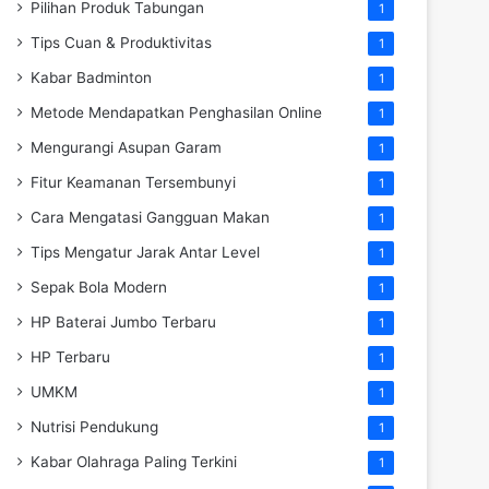
Pilihan Produk Tabungan
1
Tips Cuan & Produktivitas
1
Kabar Badminton
1
Metode Mendapatkan Penghasilan Online
1
Mengurangi Asupan Garam
1
Fitur Keamanan Tersembunyi
1
Cara Mengatasi Gangguan Makan
1
Tips Mengatur Jarak Antar Level
1
Sepak Bola Modern
1
HP Baterai Jumbo Terbaru
1
HP Terbaru
1
UMKM
1
Nutrisi Pendukung
1
Kabar Olahraga Paling Terkini
1