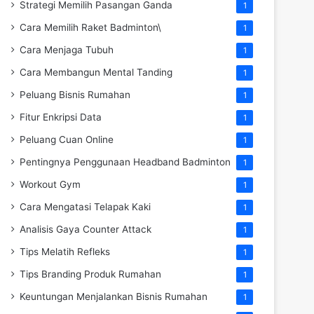
Strategi Memilih Pasangan Ganda
1
Cara Memilih Raket Badminton\
1
Cara Menjaga Tubuh
1
Cara Membangun Mental Tanding
1
Peluang Bisnis Rumahan
1
Fitur Enkripsi Data
1
Peluang Cuan Online
1
Pentingnya Penggunaan Headband Badminton
1
Workout Gym
1
Cara Mengatasi Telapak Kaki
1
Analisis Gaya Counter Attack
1
Tips Melatih Refleks
1
Tips Branding Produk Rumahan
1
Keuntungan Menjalankan Bisnis Rumahan
1