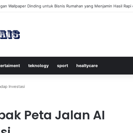
kap Mengenal Dividen Saham untuk Mendapatkan Pasif Income Setiap 
tertaiment
teknology
sport
healtycare
dap Investasi
k Peta Jalan AI
si