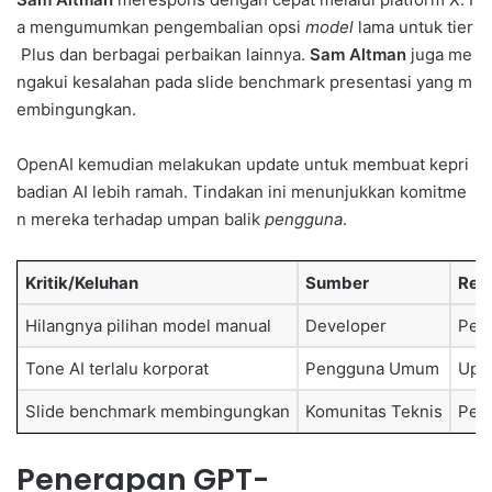
a mengumumkan pengembalian opsi
model
lama untuk tier
Plus dan berbagai perbaikan lainnya.
Sam Altman
juga me
ngakui kesalahan pada slide benchmark presentasi yang m
embingungkan.
OpenAI kemudian melakukan update untuk membuat kepri
badian AI lebih ramah. Tindakan ini menunjukkan komitme
n mereka terhadap umpan balik
pengguna
.
Kritik/Keluhan
Sumber
Res
Hilangnya pilihan model manual
Developer
Pen
Tone AI terlalu korporat
Pengguna Umum
Upda
Slide benchmark membingungkan
Komunitas Teknis
Peng
Penerapan GPT-