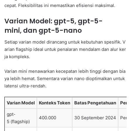
cepat. Fleksibilitas ini memastikan efisiensi maksimal.
Varian Model: gpt-5, gpt-5-
mini, dan gpt-5-nano
Setiap varian model dirancang untuk kebutuhan spesifik. V
arian flagship ideal untuk penalaran mendalam dan alur ker
ja kompleks.
Varian mini menawarkan kecepatan lebih tinggi dengan bia
ya lebih hemat. Sementara varian nano dioptimalkan untuk
latensi ultra-rendah.
Varian Model
Konteks Token
Batas Pengetahuan
Peng
gpt-
400.000
30 September 2024
Pena
5 (flagship)