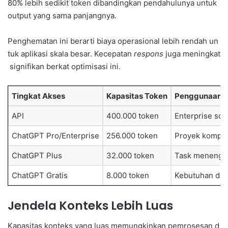
80% lebih sedikit token dibandingkan pendahulunya untuk
output yang sama panjangnya.
Penghematan ini berarti biaya operasional lebih rendah un
tuk aplikasi skala besar. Kecepatan
respons
juga meningkat
signifikan berkat optimisasi ini.
Tingkat Akses
Kapasitas Token
Penggunaan O
API
400.000 token
Enterprise sca
ChatGPT Pro/Enterprise
256.000 token
Proyek kompl
ChatGPT Plus
32.000 token
Task menenga
ChatGPT Gratis
8.000 token
Kebutuhan das
Jendela Konteks Lebih Luas
Kapasitas konteks yang luas memungkinkan pemrosesan d