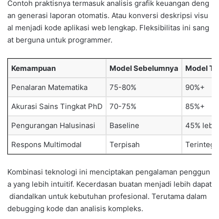
Contoh praktisnya termasuk analisis grafik keuangan deng
an generasi laporan otomatis. Atau konversi deskripsi visu
al menjadi kode aplikasi web lengkap. Fleksibilitas ini sang
at berguna untuk programmer.
Kemampuan
Model Sebelumnya
Model Te
Penalaran Matematika
75-80%
90%+
Akurasi Sains Tingkat PhD
70-75%
85%+
Pengurangan Halusinasi
Baseline
45% lebi
Respons Multimodal
Terpisah
Terintegr
Kombinasi teknologi ini menciptakan pengalaman penggun
a yang lebih intuitif. Kecerdasan buatan menjadi lebih dapat
diandalkan untuk kebutuhan profesional. Terutama dalam
debugging kode dan analisis kompleks.