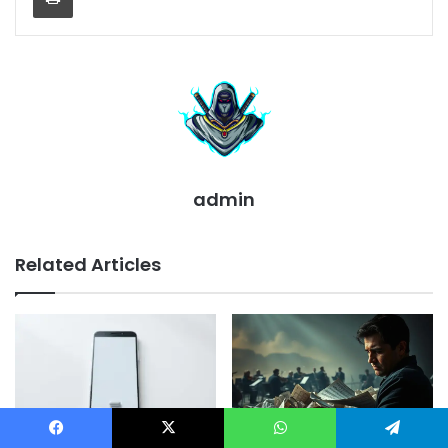
admin
Related Articles
Trik Sembunyikan
Facebook
X
WhatsApp
Telegram