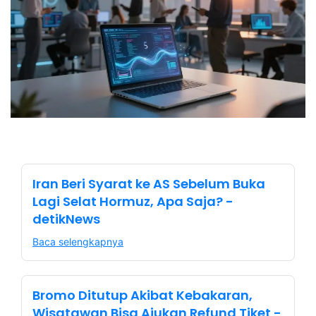
Iran Beri Syarat ke AS Sebelum Buka
Lagi Selat Hormuz, Apa Saja? -
detikNews
Baca selengkapnya
Bromo Ditutup Akibat Kebakaran,
Wisatawan Bisa Ajukan Refund Tiket -