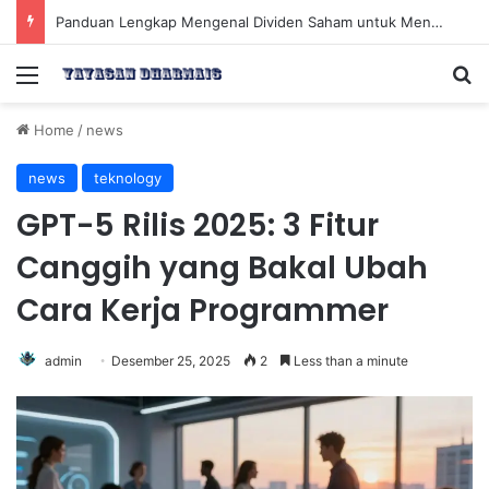
Panduan Lengkap Mengenal Dividen Saham untuk Mendapatkan Pasif Income Setiap Tahun
Menu
Se
Home
/
news
news
teknology
GPT-5 Rilis 2025: 3 Fitur
Canggih yang Bakal Ubah
Cara Kerja Programmer
admin
Desember 25, 2025
2
Less than a minute