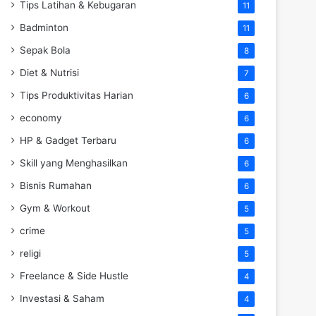
Tips Latihan & Kebugaran
11
Badminton
11
Sepak Bola
8
Diet & Nutrisi
7
Tips Produktivitas Harian
6
economy
6
HP & Gadget Terbaru
6
Skill yang Menghasilkan
6
Bisnis Rumahan
6
Gym & Workout
5
crime
5
religi
5
Freelance & Side Hustle
4
Investasi & Saham
4