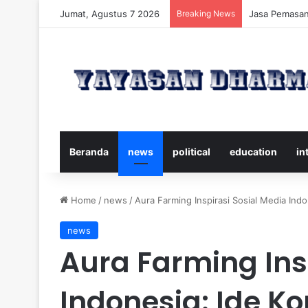
Jumat, Agustus 7 2026
Breaking News
Panduan Leng
Beranda
news
political
education
in
Home
/
news
/
Aura Farming Inspirasi Sosial Media Ind
news
Aura Farming Ins
Indonesia: Ide K