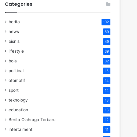
Categories
berita
102
news
89
bisnis
49
lifestyle
39
bola
32
political
15
otomotif
14
sport
14
teknology
13
education
13
Berita Olahraga Terbaru
12
intertaiment
11