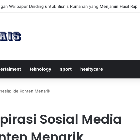
kap Mengenal Dividen Saham untuk Mendapatkan Pasif Income Setiap
tertaiment
teknology
sport
healtycare
onesia: Ide Konten Menarik
pirasi Sosial Media
onten Menarik