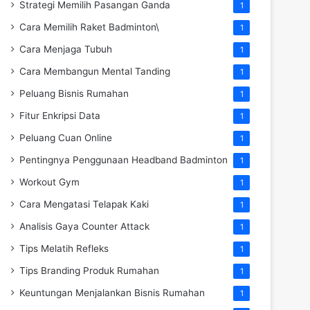
Strategi Memilih Pasangan Ganda
1
Cara Memilih Raket Badminton\
1
Cara Menjaga Tubuh
1
Cara Membangun Mental Tanding
1
Peluang Bisnis Rumahan
1
Fitur Enkripsi Data
1
Peluang Cuan Online
1
Pentingnya Penggunaan Headband Badminton
1
Workout Gym
1
Cara Mengatasi Telapak Kaki
1
Analisis Gaya Counter Attack
1
Tips Melatih Refleks
1
Tips Branding Produk Rumahan
1
Keuntungan Menjalankan Bisnis Rumahan
1