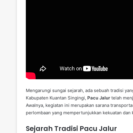
Mengarungi sungai sejarah, ada sebuah tradisi yan
Kabupaten Kuantan Singingi,
Pacu Jalur
telah menj
Awalnya, kegiatan ini merupakan sarana transport
perlombaan yang mempertunjukkan kekuatan dan 
Sejarah Tradisi Pacu Jalur