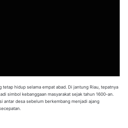
g tetap hidup selama empat abad. Di jantung Riau, tepatnya
adi simbol kebanggaan masyarakat sejak tahun 1600-an.
asi antar desa sebelum berkembang menjadi ajang
kecepatan.