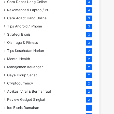
Cara Dapat Uang Online
4
Rekomendasi Laptop / PC
4
Cara Adapt Uang Online
3
Tips Android / iPhone
3
Strategi Bisnis
3
Olahraga & Fitness
3
Tips Kesehatan Harian
2
Mental Health
2
Manajemen Keuangan
2
Gaya Hidup Sehat
2
Cryptocurrency
2
Aplikasi Viral & Bermanfaat
2
Review Gadget Singkat
2
Ide Bisnis Rumahan
1