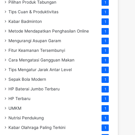
Pilihan Produk Tabungan
1
Tips Cuan & Produktivitas
1
Kabar Badminton
1
Metode Mendapatkan Penghasilan Online
1
Mengurangi Asupan Garam
1
Fitur Keamanan Tersembunyi
1
Cara Mengatasi Gangguan Makan
1
Tips Mengatur Jarak Antar Level
1
Sepak Bola Modern
1
HP Baterai Jumbo Terbaru
1
HP Terbaru
1
UMKM
1
Nutrisi Pendukung
1
Kabar Olahraga Paling Terkini
1