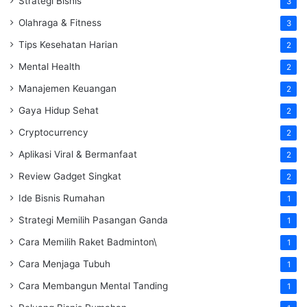
Strategi Bisnis
3
Olahraga & Fitness
3
Tips Kesehatan Harian
2
Mental Health
2
Manajemen Keuangan
2
Gaya Hidup Sehat
2
Cryptocurrency
2
Aplikasi Viral & Bermanfaat
2
Review Gadget Singkat
2
Ide Bisnis Rumahan
1
Strategi Memilih Pasangan Ganda
1
Cara Memilih Raket Badminton\
1
Cara Menjaga Tubuh
1
Cara Membangun Mental Tanding
1