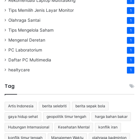
Rekomendasi Laptop Multitasking
1
Tips Memilih Jenis Layar Monitor
1
Olahraga Santai
1
Tips Mengelola Saham
1
Mengenal Deretan
1
PC Laboratorium
1
Daftar PC Multimedia
1
healtycare
1
Tag
Artis Indonesia
berita selebriti
berita sepak bola
gaya hidup sehat
geopolitik timur tengah
harga bahan bakar
Hubungan Internasional
Kesehatan Mental
konflik iran
konflik timur tengah
Manajemen Waktu
olahraga badminton