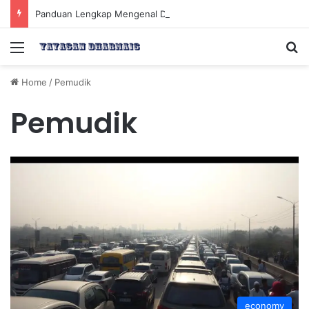
Panduan Lengkap Mengenal Dividen Saham untuk Mendapatkan Pasif Income Setiap Tahun
Menu
Se
Home
/
Pemudik
Pemudik
economy