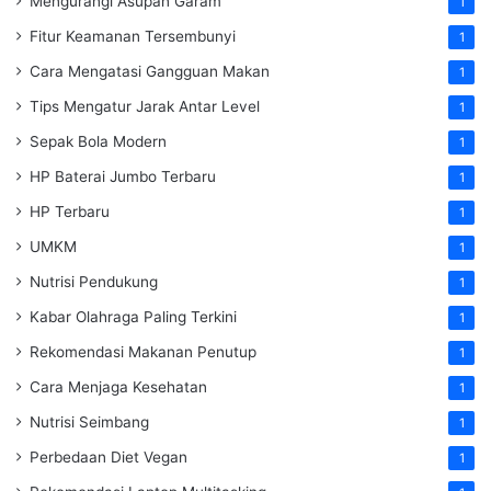
Mengurangi Asupan Garam
1
Fitur Keamanan Tersembunyi
1
Cara Mengatasi Gangguan Makan
1
Tips Mengatur Jarak Antar Level
1
Sepak Bola Modern
1
HP Baterai Jumbo Terbaru
1
HP Terbaru
1
UMKM
1
Nutrisi Pendukung
1
Kabar Olahraga Paling Terkini
1
Rekomendasi Makanan Penutup
1
Cara Menjaga Kesehatan
1
Nutrisi Seimbang
1
Perbedaan Diet Vegan
1