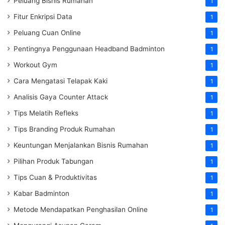
Peluang Bisnis Rumahan
1
Fitur Enkripsi Data
1
Peluang Cuan Online
1
Pentingnya Penggunaan Headband Badminton
1
Workout Gym
1
Cara Mengatasi Telapak Kaki
1
Analisis Gaya Counter Attack
1
Tips Melatih Refleks
1
Tips Branding Produk Rumahan
1
Keuntungan Menjalankan Bisnis Rumahan
1
Pilihan Produk Tabungan
1
Tips Cuan & Produktivitas
1
Kabar Badminton
1
Metode Mendapatkan Penghasilan Online
1