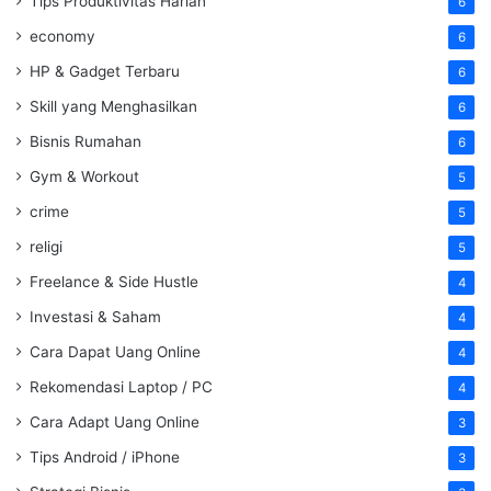
Tips Produktivitas Harian
6
economy
6
HP & Gadget Terbaru
6
Skill yang Menghasilkan
6
Bisnis Rumahan
6
Gym & Workout
5
crime
5
religi
5
Freelance & Side Hustle
4
Investasi & Saham
4
Cara Dapat Uang Online
4
Rekomendasi Laptop / PC
4
Cara Adapt Uang Online
3
Tips Android / iPhone
3