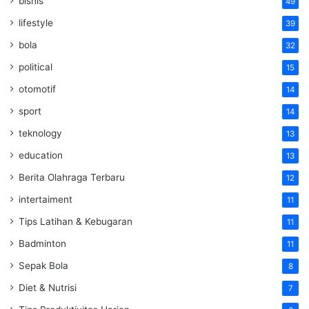
bisnis
49
lifestyle
39
bola
32
political
15
otomotif
14
sport
14
teknology
13
education
13
Berita Olahraga Terbaru
12
intertaiment
11
Tips Latihan & Kebugaran
11
Badminton
11
Sepak Bola
8
Diet & Nutrisi
7