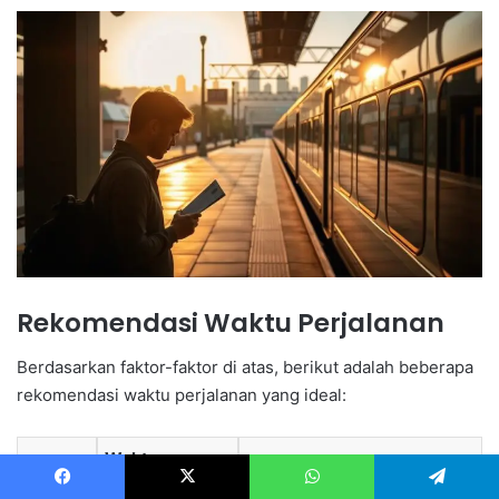
Rekomendasi Waktu Perjalanan
Berdasarkan faktor-faktor di atas, berikut adalah beberapa
rekomendasi waktu perjalanan yang ideal:
Waktu
Hari
Keterangan
Keberangkatan
Facebook
X
WhatsApp
Telegram