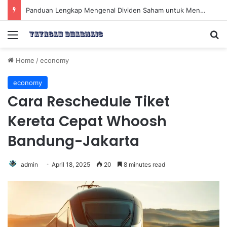
Panduan Lengkap Mengenal Dividen Saham untuk Mendapatkan Pasif Income Setiap Tahun
Menu
Se
Home
/
economy
economy
Cara Reschedule Tiket
Kereta Cepat Whoosh
Bandung-Jakarta
admin
April 18, 2025
20
8 minutes read